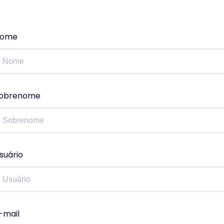
ome
obrenome
suário
-mail