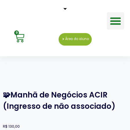
Cursos e Eventos
Fale Conosco
0
Área do aluno
🧩Manhã de Negócios ACIR
(Ingresso de não associado)
R$
130,00